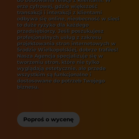
do budowania relacji z klientami. W
erze cyfrowej, gdzie większość
transakcji i interakcji z klientami
odbywa się online, nieobecność w sieci
to duże ryzyko dla każdego
przedsiębiorcy. Jeśli poszukujesz
profesjonalnych usług z zakresu
projektowania stron internetowych w
Środzie Wielkopolskiej, dobrze trafiłeś!
Nasza Agencja specjalizuje się w
tworzeniu stron, które nie tylko
wyglądają estetycznie, ale przede
wszystkim są funkcjonalne i
dostosowane do potrzeb Twojego
biznesu.
Poproś o wycenę