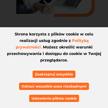
Strona korzysta z plików cookie w celu
realizacji usług zgodnie z
Polityką
Strony oparte na
prywatności.
Możesz określić warunki
autorskim systemie
przechowywania i dostępu do cookie w Twojej
przeglądarce.
CMS
Zaakceptuj wszystkie
Decydując się na naszą ofertę,
otrzymujesz stronę opartą na
Odrzuć wszystkie poza niezbędnymi
autorskim systemie CMS. Dlaczego
to ważne? Stawianie stron na
Ustawienia plików cookie
autorskim CMS gwarantuje jej