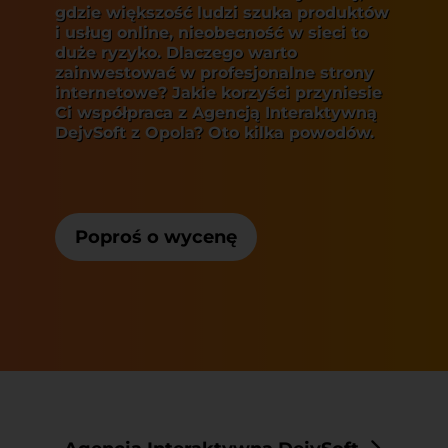
gdzie większość ludzi szuka produktów
i usług online, nieobecność w sieci to
duże ryzyko. Dlaczego warto
zainwestować w profesjonalne strony
internetowe? Jakie korzyści przyniesie
Ci współpraca z Agencją Interaktywną
DejvSoft z Opola? Oto kilka powodów.
Poproś o wycenę