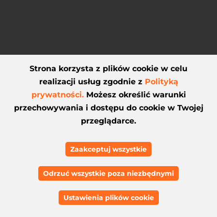
Strona korzysta z plików cookie w celu
realizacji usług zgodnie z
Polityką
prywatności.
Możesz określić warunki
przechowywania i dostępu do cookie w Twojej
RWD to standard
przeglądarce.
Zaakceptuj wszystkie
W dobie smartfonów i tabletów,
RWD (Responsive Web Design) to
Odrzuć wszystkie poza niezbędnymi
absolutny standard. Dzięki temu
Twoja strona będzie wyglądać i
Ustawienia plików cookie
działać doskonale na każdym