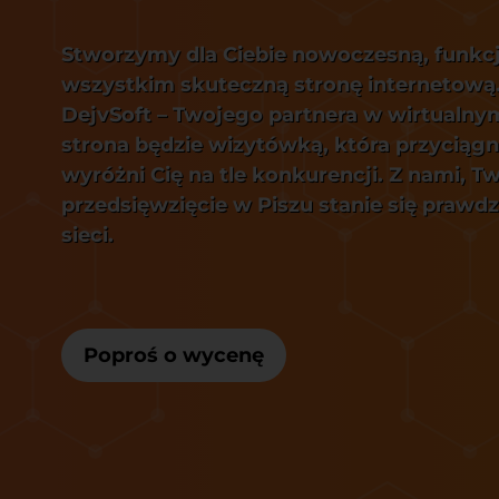
Stworzymy dla Ciebie nowoczesną, funkcj
wszystkim skuteczną stronę internetową
DejvSoft – Twojego partnera w wirtualny
strona będzie wizytówką, która przyciągni
wyróżni Cię na tle konkurencji. Z nami, T
przedsięwzięcie w Piszu stanie się praw
sieci.
Poproś o wycenę