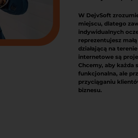
W DejvSoft zrozumie
miejscu, dlatego za
indywidualnych ocze
reprezentujesz małą 
działającą na tereni
internetowe
są proj
Chcemy, aby każda st
funkcjonalna, ale p
przyciąganiu klient
biznesu.