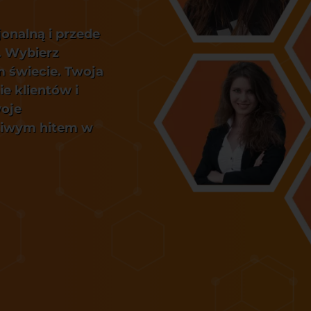
onalną i przede
. Wybierz
m świecie. Twoja
e klientów i
woje
dziwym hitem w