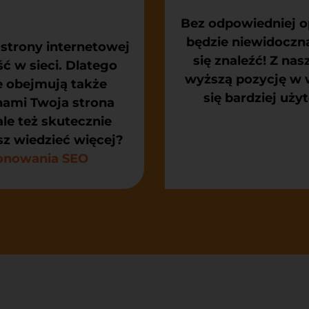
Bez odpowiedniej op
będzie niewidoczna
strony internetowej
się znaleźć! Z na
ć w sieci. Dlatego
wyższą pozycję w w
e obejmują także
się bardziej uży
nami Twoja strona
ale też skutecznie
z wiedzieć więcej?
jonowania SEO