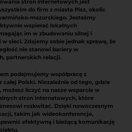
towania stron internetowych
jest
zystkim do firm z miasta Pisz, okolic
warmińsko-mazurskiego. Jesteśmy
ktywnie wspierać lokalnych
magając im w zbudowaniu silnej i
 w sieci. Zdajemy sobie jednak sprawę, że
ległość nie stanowi bariery w
, partnerskich relacji.
mem podejmujemy współpracę z
 całej Polski. Niezależnie od tego, gdzie
, możesz liczyć na nasze wsparcie w
alnych stron internetowych
, które
nesowi rozkwitać. Dzięki nowoczesnym
cji, takim jak wideokonferencje,
apewnić efektywną i bieżącą komunikację
ojektu.