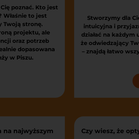
Cię poznać. Kto jest
 Właśnie to jest
Stworzymy dla Cie
 Twoją stronę.
intuicyjna i przyja
oną projektu, ale
działać na każdym 
ncji oraz potrzeb
że odwiedzający Two
dealnie dopasowana
– znajdą łatwo wszy
nży w Piszu.
h na najwyższym
Czy wiesz, że op