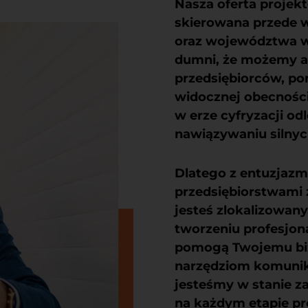
Nasza oferta
projek
skierowana przede ws
oraz województwa 
dumni, że możemy a
przedsiębiorców, po
widocznej obecności
w erze cyfryzacji od
nawiązywaniu silnych
Dlatego z entuzjaz
przedsiębiorstwami z
jesteś zlokalizowany
tworzeniu profesjon
pomogą Twojemu biz
narzędziom komunika
jesteśmy w stanie z
na każdym etapie pr