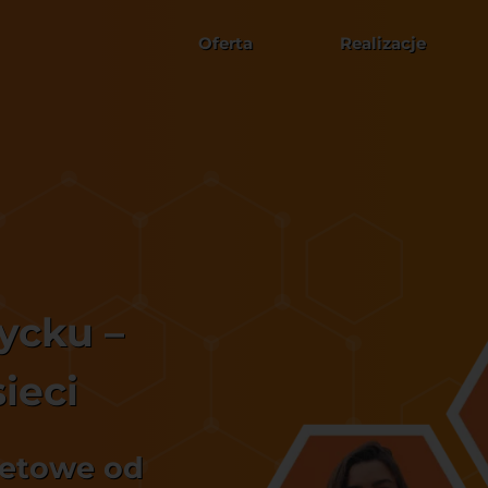
Oferta
Realizacje
ycku –
ieci
netowe od