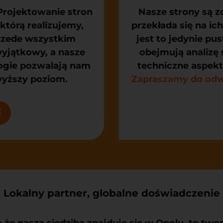
Projektowanie stron
Nasze strony są 
 którą realizujemy,
przekłada się na i
przede wszystkim
jest to jedynie pus
wyjątkowy, a nasze
obejmują analizę 
ogie pozwalają nam
techniczne aspekt
wyższy poziom.
Zapraszamy do odwi
i
Lokalny partner, globalne doświadczenie
że nasza siedziba znajduje się w Opolu, to
twor