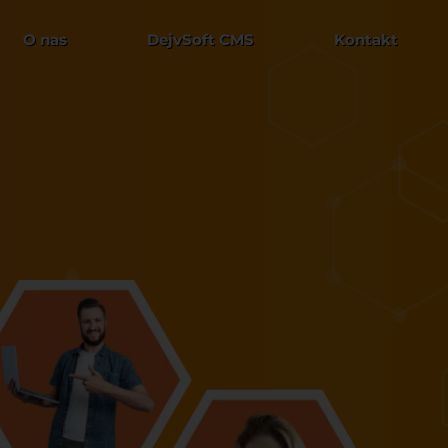
O nas
DejvSoft CMS
Kontakt