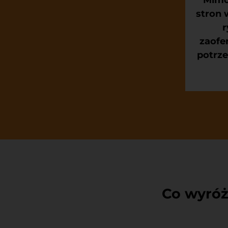
stron
r
zaofe
potrze
Co wyróż