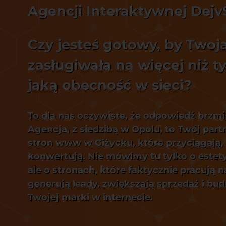
Agencji Interaktywnej Dejv
Czy jesteś gotowy, by Twoj
zasługiwała na więcej niż ty
jaką obecność w sieci?
To dla nas oczywiste, że odpowiedź brzmi
Agencja, z siedzibą w Opolu, to Twój par
stron www w Giżycku, które przyciągają,
konwertują. Nie mówimy tu tylko o estet
ale o stronach, które faktycznie pracują n
generują leady, zwiększają sprzedaż i bu
Twojej marki w internecie.