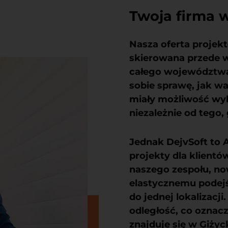
Twoja firma w
Nasza oferta projek
skierowana przede ws
całego województw
sobie sprawę, jak wa
miały możliwość wyk
niezależnie od tego,
Jednak DejvSoft to A
projekty dla klientó
naszego zespołu, n
elastycznemu podejśc
do jednej lokalizac
odległość, co oznacz
znajduje się w Giży