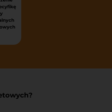
ecyfikę
my
alnych
atowych
netowych?