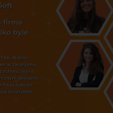
Soft
a firma
lko byle
 TAK. Nasza
tner w tworzeniu
 zachwycają i
ycznym designie,
a Twój sukces -
dują wizerunek