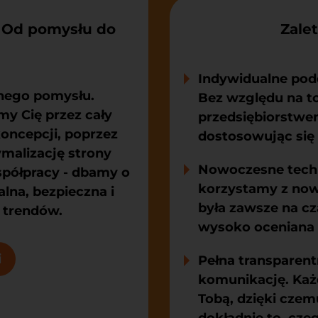
 Od pomysłu do
Zale
Indywidualne pod
tnego pomysłu.
Bez względu na to
y Cię przez cały
przedsiębiorstwem
oncepcji, poprzez
dostosowując się
ymalizację strony
Nowoczesne tech
współpracy - dbamy o
korzystamy z now
lna, bezpieczna i
była zawsze na cz
 trendów.
wysoko oceniana 
i
Pełna transparen
komunikację. Każ
Tobą, dzięki cze