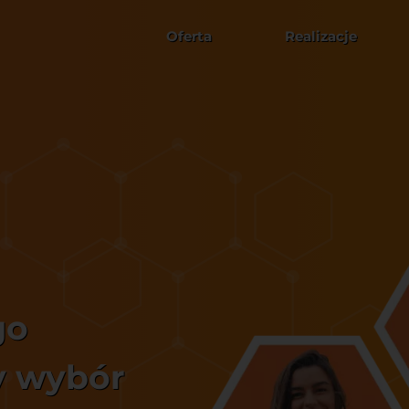
Oferta
Realizacje
go
y wybór