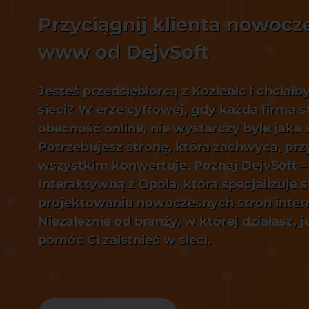
Przyciągnij klienta nowocz
www od DejvSoft
Jesteś przedsiębiorcą z Kozienic i chciałb
sieci? W erze cyfrowej, gdy każda firma s
obecność online, nie wystarczy byle jaka 
Potrzebujesz stronę, która zachwyca, prz
wszystkim konwertuje. Poznaj DejvSoft –
Interaktywną z Opola, która specjalizuje s
projektowaniu nowoczesnych stron inte
Niezależnie od branży, w której działasz, 
pomóc Ci zaistnieć w sieci.