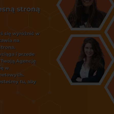
esną stroną
yś się wyróżnić w
tawia na
strona.
yciąga i przede
 Twoją Agencję
ię w
rnetowych.
jesteśmy tu, aby