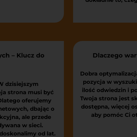
dokładnie to, cze
ych – Klucz do
Dlaczego war
Dobra optymalizacja
pozycja w wyszuki
W dzisiejszym
ilość odwiedzin i 
ja strona musi być
Twoja strona jest s
Dlatego oferujemy
dostępna, więcej o
rnetowych, dbając o
aby pomóc Ci ot
akcyjna, ale przede
dywana w sieci.
doskonalimy od lat.