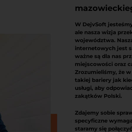
mazowieckiego
W DejvSoft jesteśmy
ale nasza wizja prze
województwa. Nasza 
internetowych jest s
ważne są dla nas pr
miejscowości oraz 
Zrozumieliśmy, że w 
takiej bariery jak k
usługi, aby odpowia
zakątków Polski.
Zdajemy sobie spraw
specyficzne wymagan
staramy się połączy