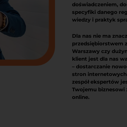
doświadczeniem, do
specyfiki danego reg
wiedzy i praktyk sp
Dla nas nie ma znac
przedsiębiorstwem z 
Warszawy czy dużym
klient jest dla nas 
– dostarczanie nowo
stron internetowych 
zespół ekspertów je
Twojemu biznesowi z
online.