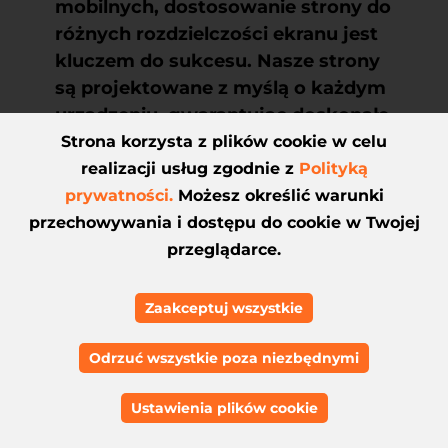
mobilnych, dostosowanie strony do
różnych rozdzielczości ekranu jest
kluczem do sukcesu. Nasze strony
są projektowane z myślą o każdym
urządzeniu, gwarantując doskonałe
doświadczenie użytkownika
Strona korzysta z plików cookie w celu
niezależnie od tego, czy korzysta
realizacji usług zgodnie z
Polityką
on z komputera, tableta czy
prywatności.
Możesz określić warunki
smartfona.
przechowywania i dostępu do cookie w Twojej
przeglądarce.
Zaakceptuj wszystkie
Odrzuć wszystkie poza niezbędnymi
Ustawienia plików cookie