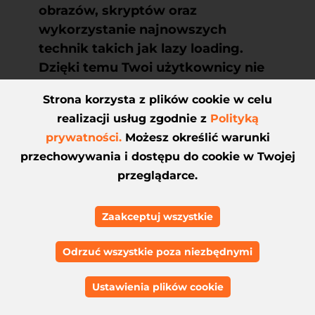
obrazów, skryptów oraz
wykorzystanie najnowszych
technik takich jak lazy loading.
Dzięki temu Twoi użytkownicy nie
będą musieli czekać i zostaną na
Strona korzysta z plików cookie w celu
Twojej stronie, zamiast uciekać do
realizacji usług zgodnie z
Polityką
konkurencji. Szybka strona to
prywatności.
Możesz określić warunki
zadowoleni użytkownicy, a to
przechowywania i dostępu do cookie w Twojej
oznacza wyższą konwersję i więcej
przeglądarce.
sprzedaży.
Zaakceptuj wszystkie
Odrzuć wszystkie poza niezbędnymi
Ustawienia plików cookie