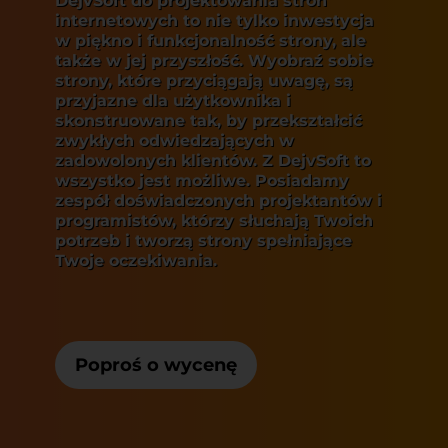
DejvSoft do projektowania stron
internetowych to nie tylko inwestycja
w piękno i funkcjonalność strony, ale
także w jej przyszłość. Wyobraź sobie
strony, które przyciągają uwagę, są
przyjazne dla użytkownika i
skonstruowane tak, by przekształcić
zwykłych odwiedzających w
zadowolonych klientów. Z DejvSoft to
wszystko jest możliwe. Posiadamy
zespół doświadczonych projektantów i
programistów, którzy słuchają Twoich
potrzeb i tworzą strony spełniające
Twoje oczekiwania.
Poproś o wycenę