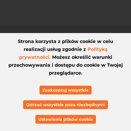
Strona korzysta z plików cookie w celu
realizacji usług zgodnie z
Polityką
prywatności.
Możesz określić warunki
RWD to standard
przechowywania i dostępu do cookie w Twojej
przeglądarce.
Mobilność to nie przyszłość, to
Zaakceptuj wszystkie
teraźniejszość. Z tego powodu
projektowanie stron RWD
jest dla
Odrzuć wszystkie poza niezbędnymi
nas nie tyle wyborem, co
koniecznością. Tworzymy strony,
Ustawienia plików cookie
które doskonale prezentują się na