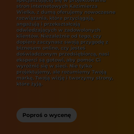
specjalizującej się w
projektowaniu
stron internetowych Kazimierza
Wielka
, z dumą oferujemy nowoczesne
rozwiązania, które przyciągają,
angażują i przekształcają
odwiedzających w zadowolonych
klientów. Niezależnie od tego, czy
dopiero zaczynasz swoją przygodę z
biznesem online, czy jesteś
doświadczonym przedsiębiorcą, nasi
eksperci są gotowi, aby pomóc Ci
wyróżnić się w sieci. Nie tylko
projektujemy, ale rozumiemy Twoją
markę, Twoją wizję i tworzymy strony,
które żyją.
Poproś o wycenę